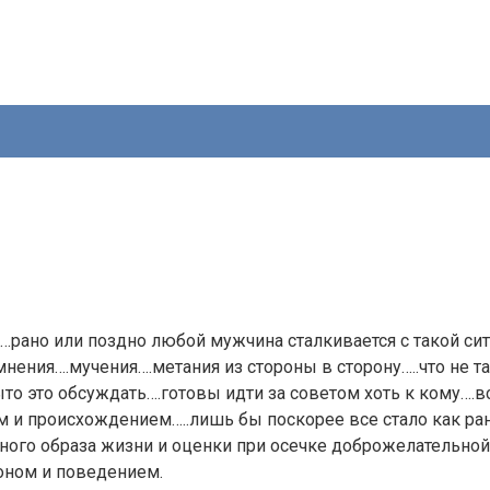
?…рано или поздно любой мужчина сталкивается с такой сит
омнения….мучения….метания из стороны в сторону…..что не т
рыто это обсуждать….готовы идти за советом хоть к кому
м и происхождением…..лишь бы поскорее все стало как ран
ного образа жизни и оценки при осечке доброжелательно
оном и поведением.