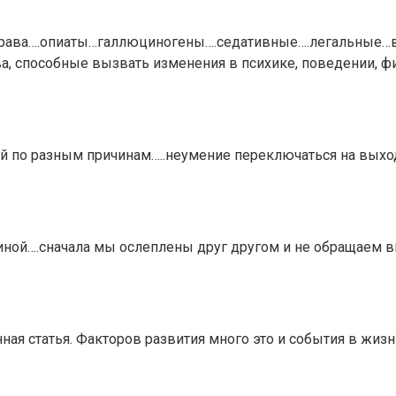
рава….опиаты…галлюциногены….седативные….легальные…в
ва, способные вызвать изменения в психике, поведении, 
 по разным причинам…..неумение переключаться на выход
ной….сначала мы ослеплены друг другом и не обращаем в
анная статья. Факторов развития много это и события в ж
…