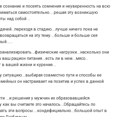
 сознание и посеять сомнения и неуверенность на всю
аниматься самостоятельно…. решая эту возникшую
нты над собой …
еудачей…переходя в стадию….лучше ничего пока не
возвращаться на эту тему…..больше и больше сея
бный…….
проанализировать….физические нагрузки….насколько они
в ваш рацион питания….есть ли в нем….мясо…
т в вашей жизни и курение….
эту ситуацию….выбирая совместно пути и способы ее
ейных он настраивает на позитив и успех в данной
ти ….и решения у мужчин их образовавшейся
у как вы считаете это началось….Обращайтесь по
ешать эти вопросы…..кондефициально….большой опыт в
ашим Любимым.