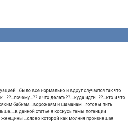
уацией….было все нормально и вдруг случается так что
ак….??…почему…?? и что делать??….куда идти…??…кто и что
….всяким бабкам….ворожеям и шаманам….готовы пить
ьше…..в данной статье я коснусь темы потенции
й женщины …слово которой как молния пронзившая