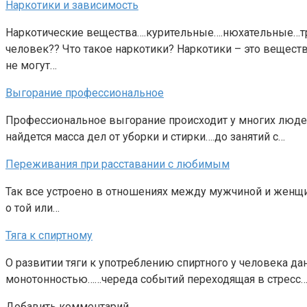
Наркотики и зависимость
Наркотические вещества….курительные….нюхательные…т
человек?? Что такое наркотики? Наркотики – это вещест
не могут…
Выгорание профессиональное
Профессиональное выгорание происходит у многих людей
найдется масса дел от уборки и стирки….до занятий с…
Переживания при расставании с любимым
Так все устроено в отношениях между мужчиной и женщи
о той или…
Тяга к спиртному
О развитии тяги к употреблению спиртного у человека д
монотонностью……череда событий переходящая в стресс
Добавить комментарий