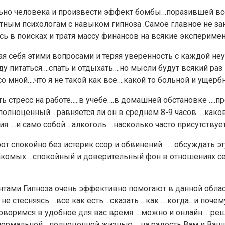
льно человека и произвести эффект бомбы…поразившей все
ытным психологам с навыком гипноза .Самое главное не з
сь в поисках и тратя массу финансов на всякие экспериме
рзая себя этими вопросами и теряя уверенность с каждой н
 питаться….спать и отдыхать….но мысли будут всякий раз 
 со мной….что я не такой как все….какой то больной и ущер
ть стресс на работе…..в учебе….в домашней обстановке ….
полноценный….равняется ли он в среднем 8-9 часов…..како
…..и само собой….алкоголь …насколько часто присутствуе
от спокойно без истерик ссор и обвинений ….. обсуждать 
акомых….спокойный и доверительный фон в отношениях сем
нтами Гипноза очень эффективно помогают в данной облас
не стесняясь …все как есть….сказать …как ….когда…и почем
говоримся в удобное для вас время…..можно и онлайн…..р
нормальной….полноценной жизнью…..на радость Вам и В