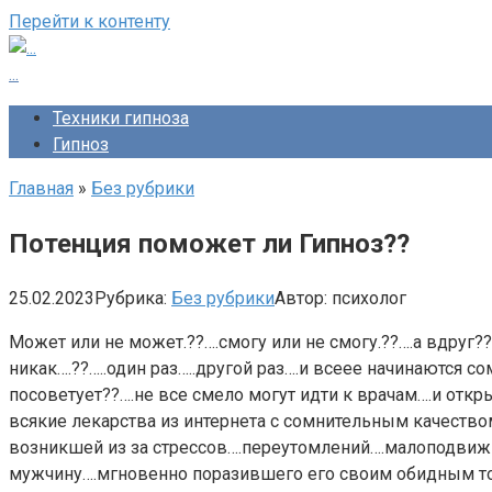
Перейти к контенту
...
Техники гипноза
Гипноз
Главная
»
Без рубрики
Потенция поможет ли Гипноз??
25.02.2023
Рубрика:
Без рубрики
Автор:
психолог
Может или не может.??….смогу или не смогу.??….а вдруг?
никак….??…..один раз…..другой раз….и всеее начинаются с
посоветует??….не все смело могут идти к врачам….и отк
всякие лекарства из интернета с сомнительным качество
возникшей из за стрессов….переутомлений….малоподвиж
мужчину….мгновенно поразившего его своим обидным т