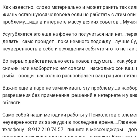
Как известно…слово материально и может ранить так си
жизнь оставшуюся человека если не работать с этим оп
проблему….ища в интернете массу всяких советов….
Мучая
Усугубляется это еще на фоне то получиться или нет….те
делать….само пройдет….пока немного подожду….лучше буду
неуверенность в себе и осуждения себя что что то не так
Во первых действительно есть повод подумать….как убра
сильны или наоборот их нет совсем…..насколько сон ваш 
рыба….овощи…насколько разнообразен ваш рацион питания
Важно еще в паре не замалчивать эту проблему….а наобор
разрешения без применения решений в интернете и у зн
области.
Само собой наши методики работы у Психологов с элеме
неуверенности из за неудач в последнее время…..Главное 
телефону….8 912 210 74 57….пишите в мессенджеры…..до
решении этих жизненных вопросов….поможет Вам жить 